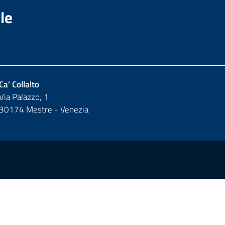
le
Ca' Collalto
Via Palazzo, 1
30174 Mestre - Venezia
y