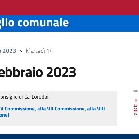
glio comunale
io 2023
>
Martedì 14
ebbraio 2023
lun
Consiglio di Ca' Loredan
6
13
V Commissione, alla VII Commissione, alla VIII
20
one)
27