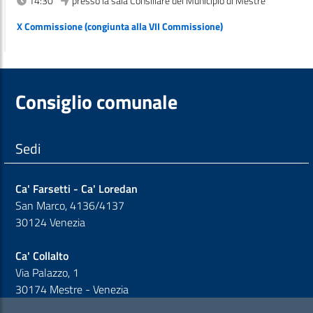
14:30
presso la sala Consiliare del Municipio di Mestre
X Commissione (congiunta alla VII Commissione)
Consiglio comunale
Sedi
Ca' Farsetti - Ca' Loredan
San Marco, 4136/4137
30124 Venezia
Ca' Collalto
Via Palazzo, 1
30174 Mestre - Venezia