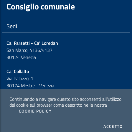
Consiglio comunale
Sedi
Ca' Farsetti - Ca' Loredan
San Marco, 4136/4137
30124 Venezia
Ca' Collalto
Via Palazzo, 1
30174 Mestre - Venezia
Continuando a navigare questo sito acconsenti all'utilizzo
Sezione Link Policy
dei cookie sul browser come descritto nella nostra
COOKIE POLICY
Cookie policy
I CO
ACCETTO
Privacy policy