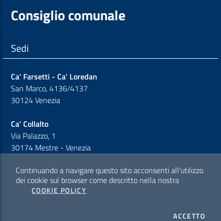
Consiglio comunale
Sedi
Ca' Farsetti - Ca' Loredan
San Marco, 4136/4137
30124 Venezia
Ca' Collalto
Via Palazzo, 1
30174 Mestre - Venezia
Continuando a navigare questo sito acconsenti all'utilizzo
Sezione Link Policy
dei cookie sul browser come descritto nella nostra
COOKIE POLICY
Cookie policy
I CO
ACCETTO
Privacy policy