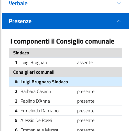
Verbale
Presenze
I componenti il Consiglio comunale
Sindaco
1
Luigi Brugnaro
assente
Consiglieri comunali
#
Luigi Brugnaro Sindaco
2
Barbara Casarin
presente
3
Paolino D'Anna
presente
4
Ermelinda Damiano
presente
5
Alessio De Rossi
presente
6
Emmanuele Muresu
presente