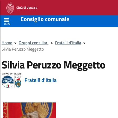
Città di Venezia
Consiglio comunale
menu
Home
>
Gruppi consiliari
>
Fratelli d'Italia
>
Silvia Peruzzo Meggetto
Silvia Peruzzo Meggetto
Fratelli d'Italia