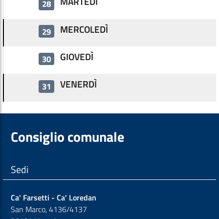
MARTEDÌ
28
MERCOLEDÌ
29
GIOVEDÌ
30
VENERDÌ
31
Consiglio comunale
Sedi
Ca' Farsetti - Ca' Loredan
San Marco, 4136/4137