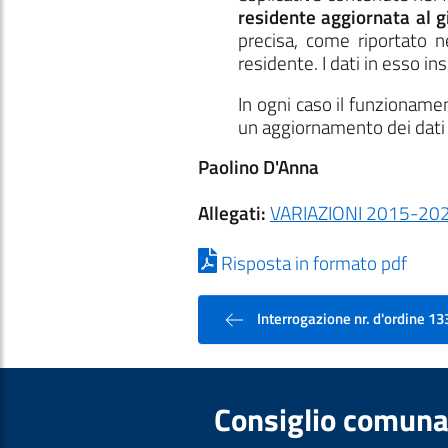
residente aggiornata al 
precisa, come riportato n
residente. I dati in esso inse
In ogni caso il funzionam
un aggiornamento dei dati
Paolino D'Anna
Allegati:
VARIAZIONI 2015-20
Risposta in formato pdf
Interrogazione nr. d'ordine 13
Consiglio comuna