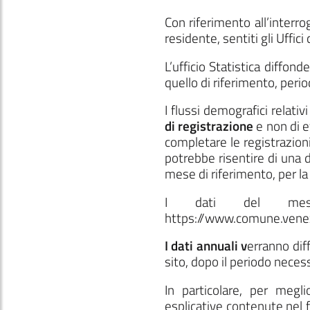
Con riferimento all’inter
residente, sentiti gli Uffic
L’ufficio Statistica diffonde
quello di riferimento, period
I flussi demografici relativ
di registrazione
e non di ev
completare le registrazioni
potrebbe risentire di una
mese di riferimento, per la 
I dati del mese
https://www.comune.venezi
I dati annuali v
erranno dif
sito, dopo il periodo necessa
In particolare, per megli
esplicative contenute nel 