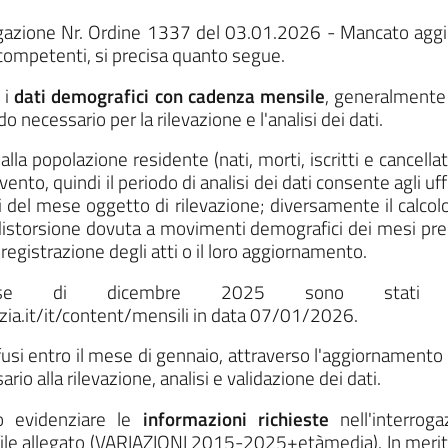
rogazione Nr. Ordine 1337 del 03.01.2026 - Mancato ag
i competenti, si precisa quanto segue.
 i
dati demografici con cadenza mensile
, generalmente 
o necessario per la rilevazione e l'analisi dei dati.
i alla popolazione residente (nati, morti, iscritti e cancel
ento, quindi il periodo di analisi dei dati consente agli uffi
 del mese oggetto di rilevazione; diversamente il calcolo 
 distorsione dovuta a movimenti demografici dei mesi pre
registrazione degli atti o il loro aggiornamento.
 di dicembre 2025 sono stati pubb
a.it/it/content/mensili in data 07/01/2026.
fusi entro il mese di gennaio, attraverso l'aggiornamento d
rio alla rilevazione, analisi e validazione dei dati.
o evidenziare le
informazioni richieste
nell'interrog
file allegato (VARIAZIONI 2015-2025+etàmedia). In merit