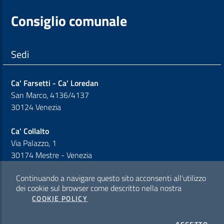
Consiglio comunale
Sedi
Ca' Farsetti - Ca' Loredan
San Marco, 4136/4137
30124 Venezia
Ca' Collalto
Via Palazzo, 1
30174 Mestre - Venezia
Continuando a navigare questo sito acconsenti all'utilizzo
Sezione Link Policy
dei cookie sul browser come descritto nella nostra
COOKIE POLICY
Cookie policy
I CO
Privacy policy