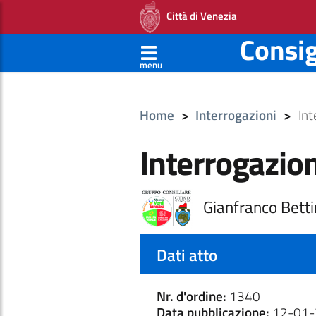
Città di Venezia
Consi
menu
Home
>
Interrogazioni
>
Int
Interrogazion
Gianfranco Betti
Dati atto
Nr. d'ordine:
1340
Data pubblicazione:
12-01-