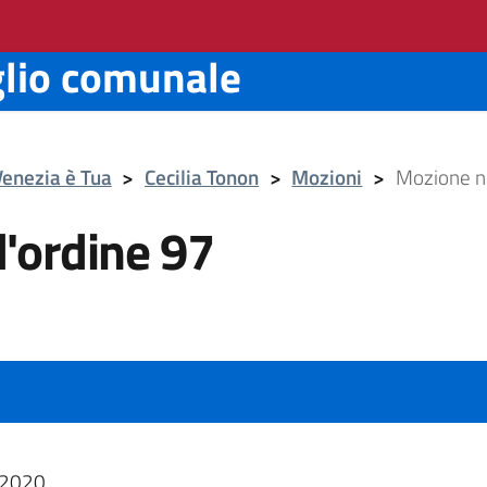
glio comunale
Venezia è Tua
>
Cecilia Tonon
>
Mozioni
>
Mozione nr
d'ordine 97
2020