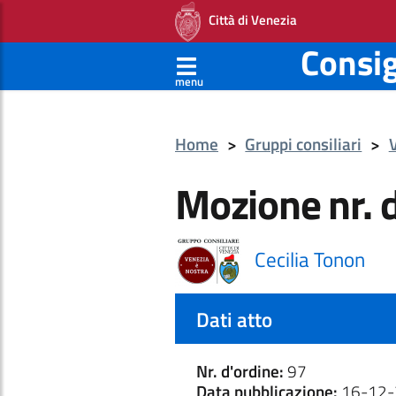
Città di Venezia
Consi
menu
Home
>
Gruppi consiliari
>
Mozione nr. 
Cecilia Tonon
Dati atto
Nr. d'ordine:
97
Data pubblicazione:
16-12-