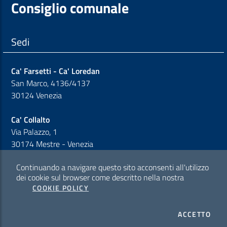
Consiglio comunale
Sedi
Ca' Farsetti - Ca' Loredan
San Marco, 4136/4137
30124 Venezia
Ca' Collalto
Via Palazzo, 1
30174 Mestre - Venezia
Continuando a navigare questo sito acconsenti all'utilizzo
Sezione Link Policy
dei cookie sul browser come descritto nella nostra
COOKIE POLICY
Cookie policy
I CO
ACCETTO
Privacy policy