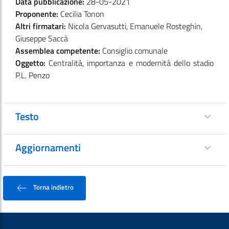
Data pubblicazione:
28-05-2021
Proponente:
Cecilia Tonon
Altri firmatari:
Nicola Gervasutti, Emanuele Rosteghin,
Giuseppe Saccà
Assemblea competente:
Consiglio comunale
Oggetto:
Centralità, importanza e modernità dello stadio
P.L. Penzo
Testo
Aggiornamenti
Torna indietro