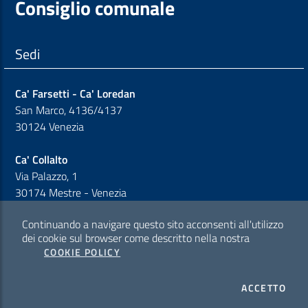
Consiglio comunale
Sedi
Ca' Farsetti - Ca' Loredan
San Marco, 4136/4137
30124 Venezia
Ca' Collalto
Via Palazzo, 1
30174 Mestre - Venezia
Continuando a navigare questo sito acconsenti all'utilizzo
Sezione Link Policy
dei cookie sul browser come descritto nella nostra
COOKIE POLICY
Cookie policy
I CO
ACCETTO
Privacy policy