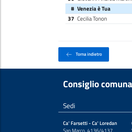
#
Venezia è Tua
37
Cecilia Tonon
Torna indietro
Consiglio comuna
Sedi
Ca' Farsetti - Ca' Loredan
San Marco, 4136/4137