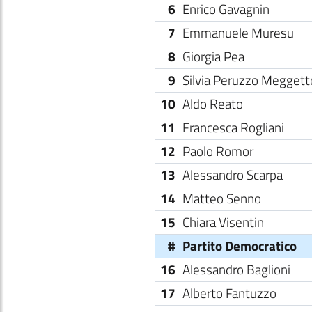
6
Enrico Gavagnin
7
Emmanuele Muresu
8
Giorgia Pea
9
Silvia Peruzzo Meggett
10
Aldo Reato
11
Francesca Rogliani
12
Paolo Romor
13
Alessandro Scarpa
14
Matteo Senno
15
Chiara Visentin
#
Partito Democratico
16
Alessandro Baglioni
17
Alberto Fantuzzo