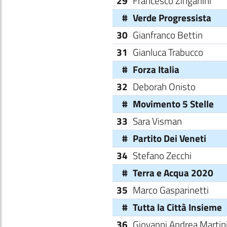
29
Francesco Zingarlini
#
Verde Progressista
30
Gianfranco Bettin
31
Gianluca Trabucco
#
Forza Italia
32
Deborah Onisto
#
Movimento 5 Stelle
33
Sara Visman
#
Partito Dei Veneti
34
Stefano Zecchi
#
Terra e Acqua 2020
35
Marco Gasparinetti
#
Tutta la Città Insieme
36
Giovanni Andrea Martin