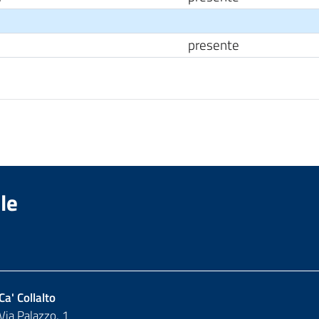
presente
le
Ca' Collalto
Via Palazzo, 1