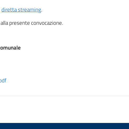
n
diretta streaming
.
o alla presente convocazione.
 comunale
pdf