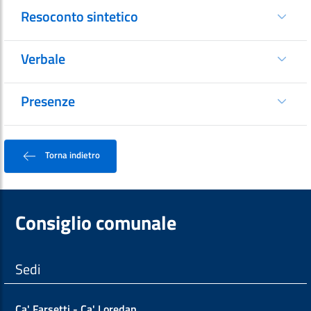
Resoconto sintetico
Verbale
Presenze
Torna indietro
Consiglio comunale
Sedi
Ca' Farsetti - Ca' Loredan