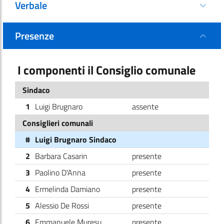
Verbale
Presenze
I componenti il Consiglio comunale
Sindaco
1
Luigi Brugnaro
assente
Consiglieri comunali
#
Luigi Brugnaro Sindaco
2
Barbara Casarin
presente
3
Paolino D'Anna
presente
4
Ermelinda Damiano
presente
5
Alessio De Rossi
presente
6
Emmanuele Muresu
presente