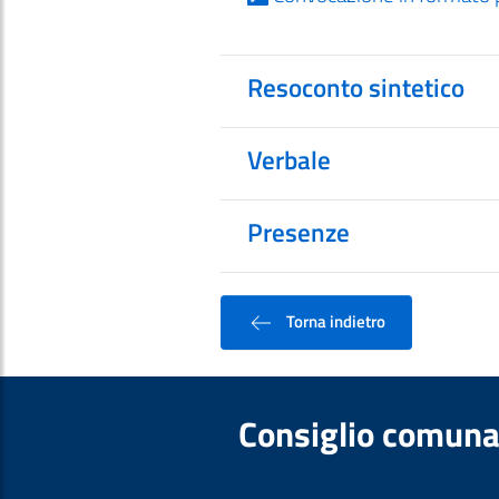
Resoconto sintetico
Verbale
Presenze
Torna indietro
Consiglio comuna