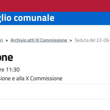
glio comunale
ri
>
Archivio atti III Commissione
>
Seduta del 22-06
one
re 11:30
sione e alla X Commissione