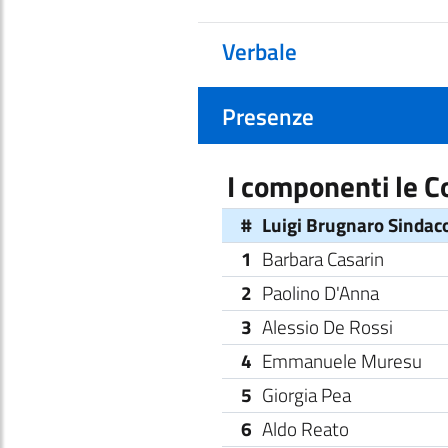
Verbale
Presenze
I componenti le 
#
Luigi Brugnaro Sindac
1
Barbara Casarin
2
Paolino D'Anna
3
Alessio De Rossi
4
Emmanuele Muresu
5
Giorgia Pea
6
Aldo Reato