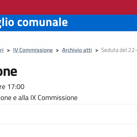
glio comunale
ri
>
IV Commissione
>
Archivio atti
>
Seduta del 22
one
re 17:00
ione e alla IX Commissione