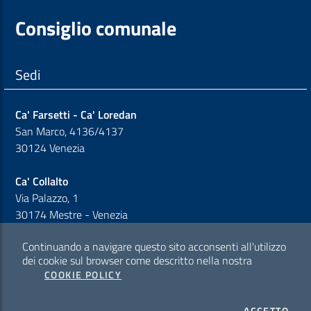
Consiglio comunale
Sedi
Ca' Farsetti - Ca' Loredan
San Marco, 4136/4137
30124 Venezia
Ca' Collalto
Via Palazzo, 1
30174 Mestre - Venezia
Continuando a navigare questo sito acconsenti all'utilizzo
Sezione Link Policy
dei cookie sul browser come descritto nella nostra
COOKIE POLICY
Cookie policy
I CO
ACCETTO
Privacy policy