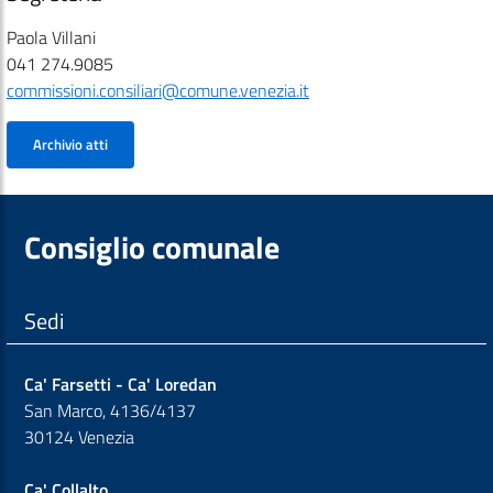
Paola Villani
041 274.9085
commissioni.consiliari@comune.venezia.it
Archivio atti
Consiglio comunale
Sedi
Ca' Farsetti - Ca' Loredan
San Marco, 4136/4137
30124 Venezia
Ca' Collalto