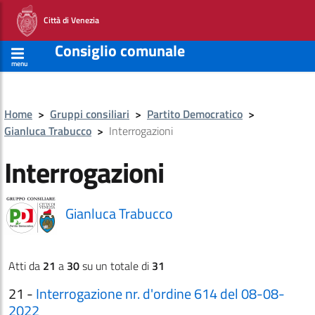
Città di Venezia
Consiglio comunale
menu
Home
>
Gruppi consiliari
>
Partito Democratico
>
Gianluca Trabucco
>
Interrogazioni
Interrogazioni
Gianluca Trabucco
Atti da
21
a
30
su un totale di
31
21 -
Interrogazione nr. d'ordine 614 del 08-08-
2022