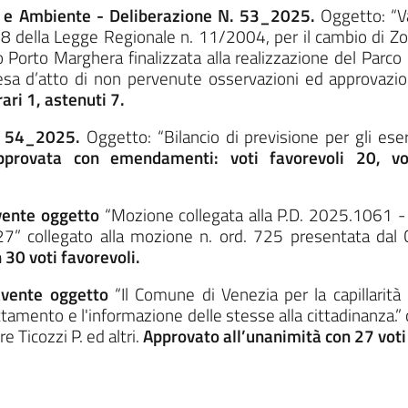
ta e Ambiente - Deliberazione N. 53_2025.
Oggetto: “Va
t. 18 della Legge Regionale n. 11/2004, per il cambio di 
orto Marghera finalizzata alla realizzazione del Parco 
resa d’atto di non pervenute osservazioni ed approvaz
rari 1, astenuti 7.
N. 54_2025.
Oggetto: “Bilancio di previsione per gli ese
pprovata con emendamenti: voti favorevoli 20, vo
vente oggetto
“Mozione collegata alla P.D. 2025.1061 - B
27” collegato alla mozione n. ord. 725 presentata dal Co
 30 voti favorevoli.
avente oggetto
“Il Comune di Venezia per la capillarità d
attamento e l'informazione delle stesse alla cittadinanza.” 
 Ticozzi P. ed altri.
Approvato all’unanimità con 27 voti 