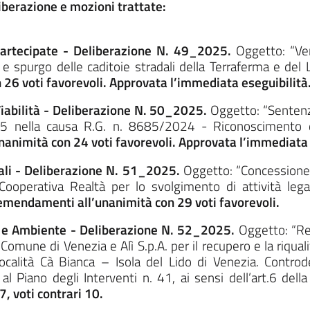
iberazione e mozioni trattate:
Partecipate - Deliberazione N. 49_2025.
Oggetto: “Ver
a e spurgo delle caditoie stradali della Terraferma e del
 26 voti favorevoli. Approvata l’immediata eseguibilità
 Viabilità - Deliberazione N. 50_2025.
Oggetto: “Sentenza
 nella causa R.G. n. 8685/2024 - Riconoscimento di 
nanimità con 24 voti favorevoli. Approvata l’immediata 
iali - Deliberazione N. 51_2025.
Oggetto: “Concessione 
ooperativa Realtà per lo svolgimento di attività legate
emendamenti all’unanimità con 29 voti favorevoli.
ta e Ambiente - Deliberazione N. 52_2025.
Oggetto: “Re
 Comune di Venezia e Alì S.p.A. per il recupero e la riqual
località Cà Bianca – Isola del Lido di Venezia. Controd
al Piano degli Interventi n. 41, ai sensi dell’art.6 de
7, voti contrari 10.