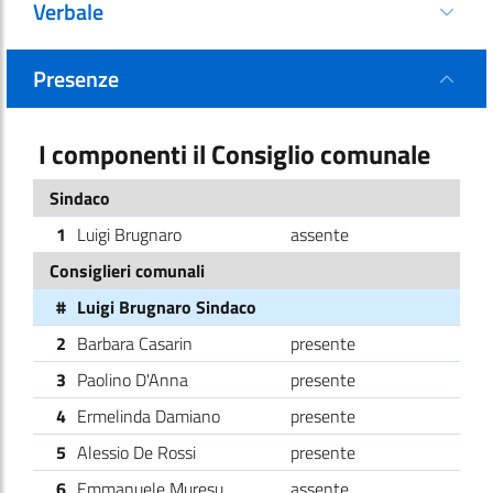
Verbale
Presenze
I componenti il Consiglio comunale
Sindaco
1
Luigi Brugnaro
assente
Consiglieri comunali
#
Luigi Brugnaro Sindaco
2
Barbara Casarin
presente
3
Paolino D'Anna
presente
4
Ermelinda Damiano
presente
5
Alessio De Rossi
presente
6
Emmanuele Muresu
assente