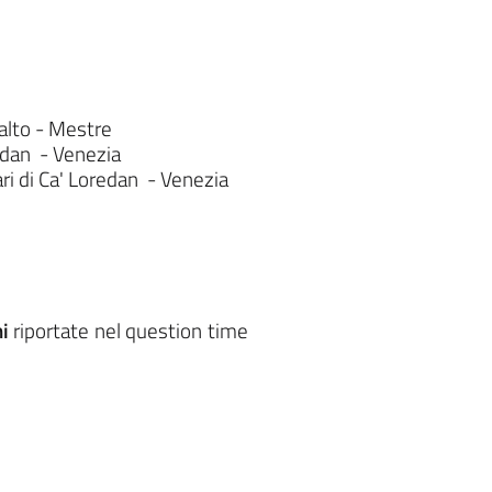
llalto - Mestre
oredan - Venezia
iari di Ca' Loredan - Venezia
ni
riportate nel question time