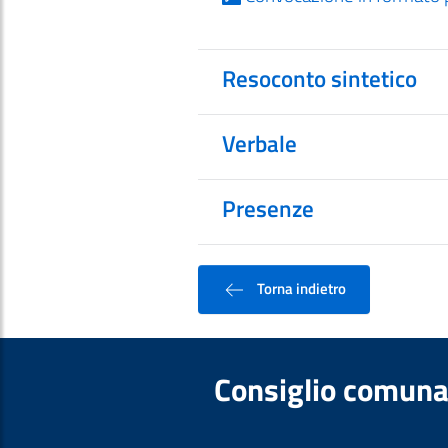
Resoconto sintetico
Verbale
Presenze
Torna indietro
Consiglio comuna