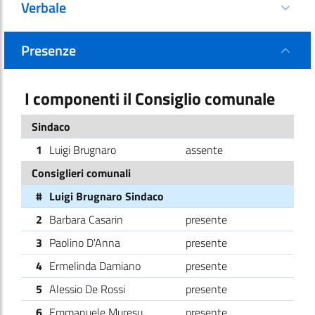
Verbale
Presenze
I componenti il Consiglio comunale
Sindaco
1
Luigi Brugnaro
assente
Consiglieri comunali
#
Luigi Brugnaro Sindaco
2
Barbara Casarin
presente
3
Paolino D'Anna
presente
4
Ermelinda Damiano
presente
5
Alessio De Rossi
presente
6
Emmanuele Muresu
presente