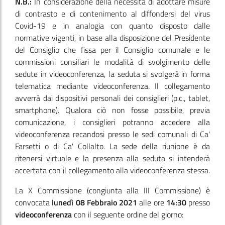
N.B.:
In considerazione della necessità di adottare misure
di contrasto e di contenimento al diffondersi del virus
Covid-19 e in analogia con quanto disposto dalle
normative vigenti, in base alla disposizione del Presidente
del Consiglio che fissa per il Consiglio comunale e le
commissioni consiliari le modalità di svolgimento delle
sedute in videoconferenza, la seduta si svolgerà in forma
telematica mediante videoconferenza. Il collegamento
avverrà dai dispositivi personali dei consiglieri (p.c., tablet,
smartphone). Qualora ciò non fosse possibile, previa
comunicazione, i consiglieri potranno accedere alla
videoconferenza recandosi presso le sedi comunali di Ca'
Farsetti o di Ca' Collalto. La sede della riunione è da
ritenersi virtuale e la presenza alla seduta si intenderà
accertata con il collegamento alla videoconferenza stessa.
La X Commissione
(congiunta alla III Commissione)
è
convocata
lunedì 08 Febbraio 2021
alle ore
14:30
presso
videoconferenza
con il seguente ordine del giorno: