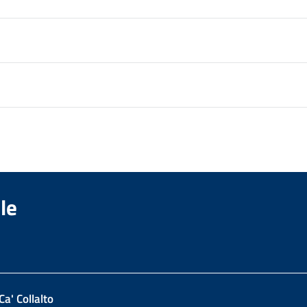
le
Ca' Collalto