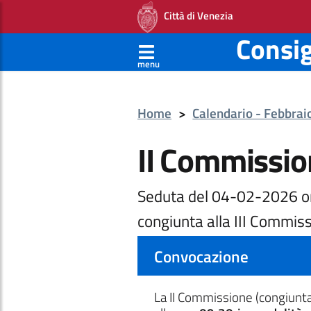
Città di Venezia
Consi
menu
Home
>
Calendario - Febbra
II Commissio
Seduta del 04-02-2026 o
congiunta alla III Commis
Convocazione
La II Commissione
(congiunta