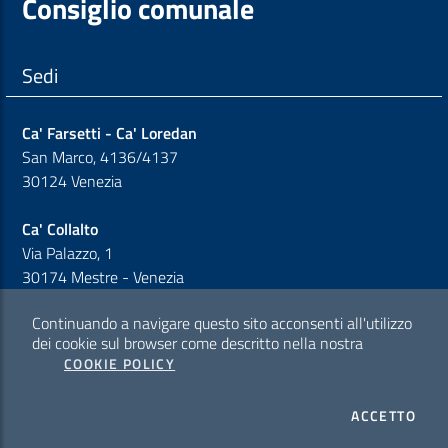
Consiglio comunale
Sedi
Ca' Farsetti - Ca' Loredan
San Marco, 4136/4137
30124 Venezia
Ca' Collalto
Via Palazzo, 1
30174 Mestre - Venezia
Continuando a navigare questo sito acconsenti all'utilizzo
Sezione Link Policy
dei cookie sul browser come descritto nella nostra
COOKIE POLICY
Cookie policy
I CO
ACCETTO
Privacy policy