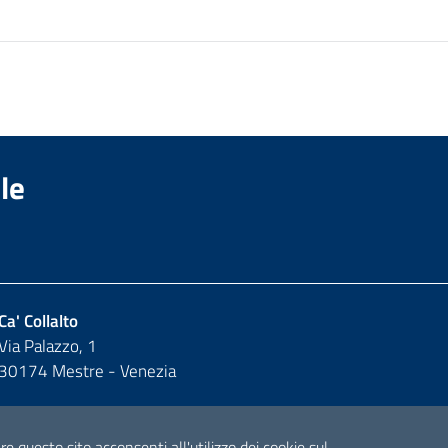
le
Ca' Collalto
Via Palazzo, 1
30174 Mestre - Venezia
 questo sito acconsenti all'utilizzo dei cookie sul