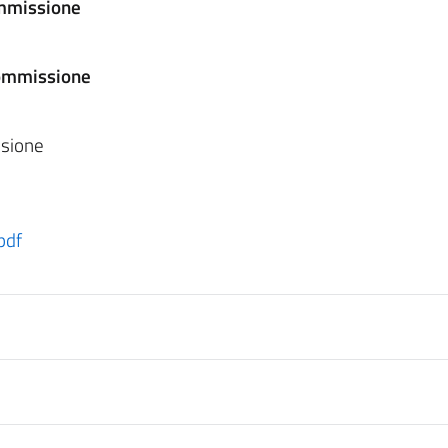
ommissione
Commissione
ssione
pdf