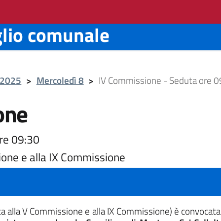
glio comunale
e 2025
>
Mercoledì 8
>
IV Commissione - Seduta ore 0
one
re 09:30
ione e alla IX Commissione
ta alla V Commissione e alla IX Commissione)
è convocat