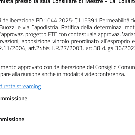
mista presso la sala Consiliare di Mestre - Ca' Collalt
 deliberazione PD 1044 2025: C.I.15391 Permeabilità cic
a Buozzi e via Capodistria. Ratifica della determinaz. mo
’approvaz. progetto FTE con contestuale approvaz. Variant
azioni, apposizione vincolo preordinato all’esproprio e d
.R.11/2004, art.24bis L.R.27/2003, art.38 d.lgs 36/2023
olamento approvato con deliberazione del Consiglio Comun
cipare alla riunione anche in modalità videoconferenza.
diretta streaming
Commissione
ommissione