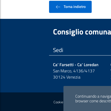
Torna indietro
Consiglio comuna
Sedi
Ca' Farsetti - Ca' Loredan
San Marco, 4136/4137
30124 Venezia
Sezione Link Polic
Continuando a navigare
browser come descrit
Cookie policy
Privacy policy