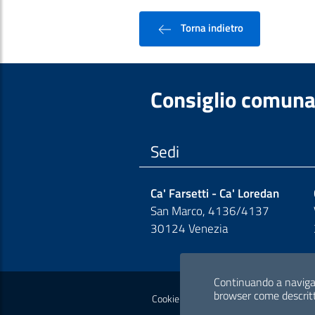
Torna indietro
Consiglio comuna
Sedi
Ca' Farsetti - Ca' Loredan
San Marco, 4136/4137
30124 Venezia
Sezione Link Polic
Continuando a navigare
browser come descrit
Cookie policy
Privacy policy