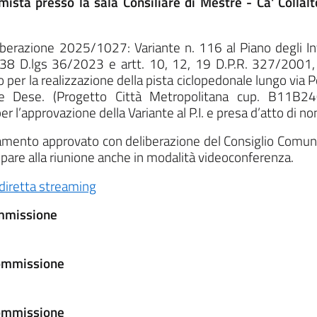
mista presso la sala Consiliare di Mestre - Ca' Collalt
erazione 2025/1027: Variante n. 116 al Piano degli Inte
. 38 D.lgs 36/2023 e artt. 10, 12, 19 D.P.R. 327/2001,
o per la realizzazione della pista ciclopedonale lungo via P
me Dese. (Progetto Città Metropolitana cup. B11B24
er l’approvazione della Variante al P.I. e presa d’atto di 
olamento approvato con deliberazione del Consiglio Comun
cipare alla riunione anche in modalità videoconferenza.
diretta streaming
ommissione
Commissione
 Commissione