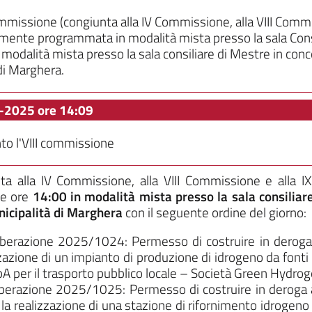
missione (congiunta alla IV Commissione, alla VIII Commis
nte programmata in modalità mista presso la sala Consil
n modalità mista presso la sala consiliare di Mestre in conc
di Marghera.
-2025 ore 14:09
to l'VIII commissione
nta alla IV Commissione, alla VIII Commissione e alla 
le ore
14:00
in modalità mista presso la sala consilia
nicipalità di Marghera
con il seguente ordine del giorno:
berazione 2025/1024: Permesso di costruire in deroga 
zione di un impianto di produzione di idrogeno da fonti r
A per il trasporto pubblico locale – Società Green Hydrog
berazione 2025/1025: Permesso di costruire in deroga 
a realizzazione di una stazione di rifornimento idrogen