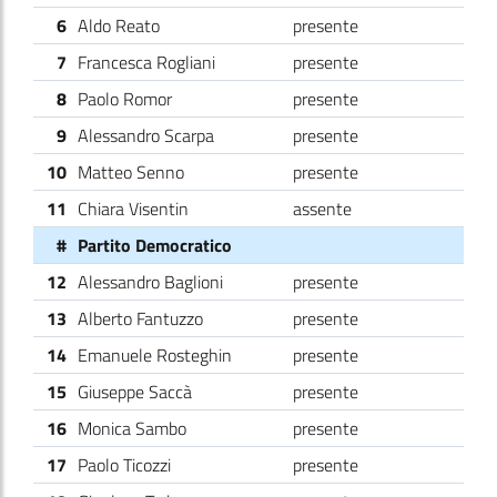
6
Aldo Reato
presente
7
Francesca Rogliani
presente
8
Paolo Romor
presente
9
Alessandro Scarpa
presente
10
Matteo Senno
presente
11
Chiara Visentin
assente
#
Partito Democratico
12
Alessandro Baglioni
presente
13
Alberto Fantuzzo
presente
14
Emanuele Rosteghin
presente
15
Giuseppe Saccà
presente
16
Monica Sambo
presente
17
Paolo Ticozzi
presente