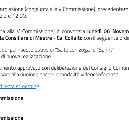
ommissione (congiunta alla V Commissione), precedentem
le ore 12:00.
nta alla V Commissione)
è convocata
lunedì 06 Nove
a Consiliare di Mestre - Ca' Collalto
con il seguente ordi
del palinsesto estivo di "Salta cori zoga" e "Sprint".
 di nuova realizzazione.
olamento approvato con deliberazione del Consiglio Comun
cipare alla riunione anche in modalità videoconferenza.
diretta streaming
ommissione
ommissione