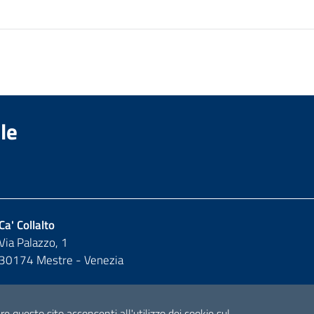
le
Ca' Collalto
Via Palazzo, 1
30174 Mestre - Venezia
 questo sito acconsenti all'utilizzo dei cookie sul