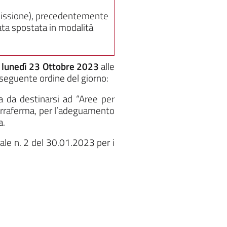
missione), precedentemente
ata spostata in modalità
a
lunedì 23 Ottobre 2023
alle
 seguente ordine del giorno:
 da destinarsi ad “Aree per
 Terraferma, per l’adeguamento
a.
ale n. 2 del 30.01.2023 per i