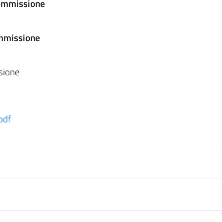
 Commissione
ommissione
sione
pdf